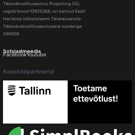
Täiendkoolitusasutus Projecting OÜ,
registrikood 10835266, on kantud Eesti
Hariduse Infosüsteemi Täiskasvanute
Täienduskoolitusasutusena numbriga
246906
Sotsiaalmeedia
Facebook
Youtube
Koostööpartnerid