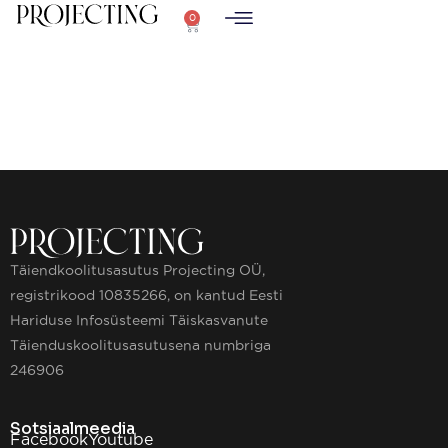
0
Täiendkoolitusasutus Projecting OÜ,
registrikood 10835266, on kantud Eesti
Hariduse Infosüsteemi Täiskasvanute
Täienduskoolitusasutusena numbriga
246906
Sotsiaalmeedia
Facebook
Youtube